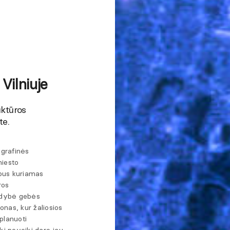
 Vilniuje
uktūros
te.
grafinės
miesto
bus kuriamas
ros
aldybė gebės
nas, kur žaliosios
 planuoti