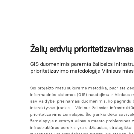
Žalių erdvių prioritetizavimas
GIS duomenimis paremta žaliosios infrastr
prioritetizavimo metodologija Vilniaus mies
Šio projekto metu sukūrėme metodiką, pagrįstą geo
informacinės sistemos (GIS) naudojimu ir Vilniaus 
savivaldybei prieinamais duomenimis, ko pagrindu 
interaktyvus įrankis – Vilniaus žaliosios infrastruktū
prioritetizavimo žemėlapis. Šio įrankio dėka saviv
žemėlapyje nustatyti Vilniaus miesto problemines zo
infrastruktūros poreikis yra didžiausias, strategiškai