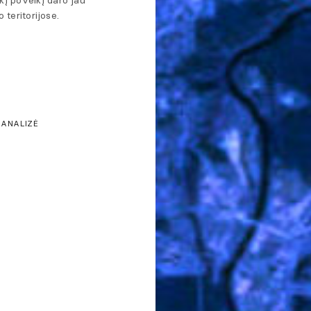
okį poveikį daro jau
 teritorijose.
 ANALIZĖ