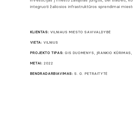
investicijas į miesto žaliąsias jungtis, bei stebėti, k
integruoti žaliosios infrastruktūros sprendimai miesto
KLIENTAS:
VILNIAUS MIESTO SAVIVALDYBĖ
VIETA:
VILNIUS
PROJEKTO TIPAS:
GIS DUOMENYS, ĮRANKIO KŪRIMAS,
METAI:
2022
BENDRADARBIAVIMAS:
S. G. PETRAITYTĖ