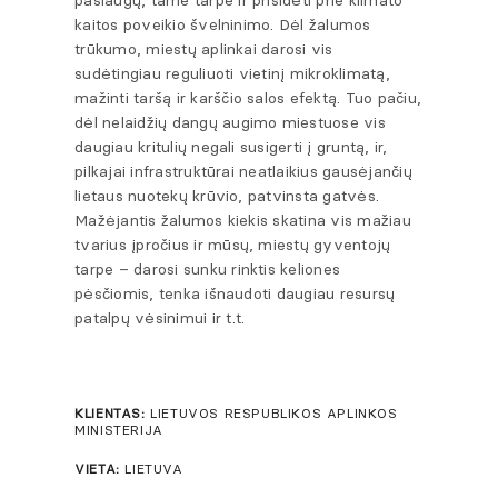
kaitos poveikio švelninimo. Dėl žalumos
trūkumo, miestų aplinkai darosi vis
sudėtingiau reguliuoti vietinį mikroklimatą,
mažinti taršą ir karščio salos efektą. Tuo pačiu,
dėl nelaidžių dangų augimo miestuose vis
daugiau kritulių negali susigerti į gruntą, ir,
pilkajai infrastruktūrai neatlaikius gausėjančių
lietaus nuotekų krūvio, patvinsta gatvės.
Mažėjantis žalumos kiekis skatina vis mažiau
tvarius įpročius ir mūsų, miestų gyventojų
tarpe – darosi sunku rinktis keliones
pėsčiomis, tenka išnaudoti daugiau resursų
patalpų vėsinimui ir t.t.
KLIENTAS:
LIETUVOS RESPUBLIKOS APLINKOS
MINISTERIJA
VIETA:
LIETUVA