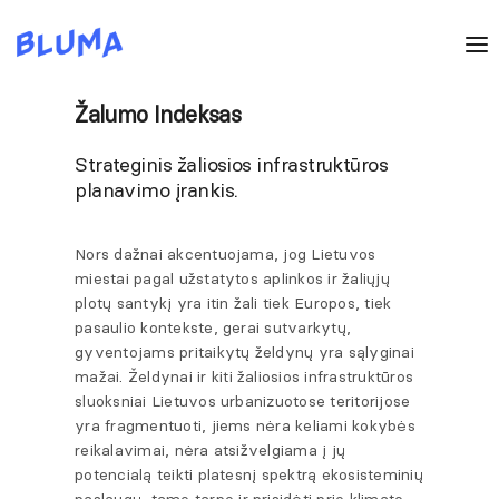
Žalumo Indeksas
Strateginis žaliosios infrastruktūros
planavimo įrankis.
Nors dažnai akcentuojama, jog Lietuvos
miestai pagal užstatytos aplinkos ir žaliųjų
plotų santykį yra itin žali tiek Europos, tiek
pasaulio kontekste, gerai sutvarkytų,
gyventojams pritaikytų želdynų yra sąlyginai
mažai. Želdynai ir kiti žaliosios infrastruktūros
sluoksniai Lietuvos urbanizuotose teritorijose
yra fragmentuoti, jiems nėra keliami kokybės
reikalavimai, nėra atsižvelgiama į jų
potencialą teikti platesnį spektrą ekosisteminių
paslaugų, tame tarpe ir prisidėti prie klimato