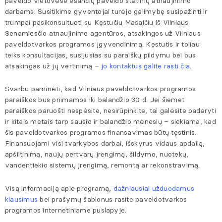
paveldo vietovėse esančių paveldo statinių atnaujinimo
darbams. Susitikime gyventojai turėjo galimybę susipažinti ir
trumpai pasikonsultuoti su Kęstučiu Masaičiu iš Vilniaus
Senamiesčio atnaujinimo agentūros, atsakingos už Vilniaus
paveldotvarkos programos įgyvendinimą. Kęstutis ir toliau
teiks konsultacijas, susijusias su paraiškų pildymu bei bus
atsakingas už jų vertinimą –
jo kontaktus galite rasti čia
.
Svarbu paminėti, kad Vilniaus paveldotvarkos programos
paraiškos bus priimamos iki balandžio 30 d. Jei šiemet
paraiškos paruošti nespėsite, nesirūpinkite, tai galėsite padaryti
ir kitais metais tarp sausio ir balandžio mėnesių – siekiama, kad
šis paveldotvarkos programos finansavimas būtų tęstinis.
Finansuojami visi tvarkybos darbai, išskyrus vidaus apdailą,
apšiltinimą, naujų pertvarų įrengimą, šildymo, nuotekų,
vandentiekio sistemų įrengimą, remontą ar rekonstravimą.
Visą informaciją apie programą,
dažniausiai užduodamus
klausimus
bei prašymų šablonus rasite paveldotvarkos
programos internetiniame puslapyje.