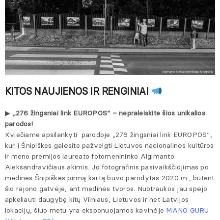
KITOS NAUJIENOS IR RENGINIAI
▶
„276 žingsniai link EUROPOS“ – nepraleiskite šios unikalios
parodos!
Kviečiame apsilankyti parodoje „276 žingsniai link EUROPOS“,
kur į Šnipiškes galėsite pažvelgti Lietuvos nacionalinės kultūros
ir meno premijos laureato fotomenininko Algimanto
Aleksandravičiaus akimis. Jo fotografinis pasivaikščiojimas po
medines Šnipiškes pirmą kartą buvo parodytas 2020 m., būtent
šio rajono gatvėje, ant medinės tvoros. Nuotraukos jau spėjo
apkeliauti daugybę kitų Vilniaus, Lietuvos ir net Latvijos
lokacijų, šiuo metu yra eksponuojamos kavinėje
MANO GURU