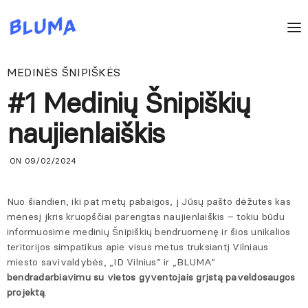
MEDINĖS ŠNIPIŠKĖS
#1 Medinių Šnipiškių
naujienlaiškis
ON 09/02/2024
Nuo šiandien, iki pat metų pabaigos, į Jūsų pašto dėžutes kas
mėnesį įkris kruopščiai parengtas naujienlaiškis – tokiu būdu
informuosime medinių Šnipiškių bendruomenę ir šios unikalios
teritorijos simpatikus apie visus metus truksiantį Vilniaus
miesto savivaldybės, „ID Vilnius” ir „BLUMA”
bendradarbiavimu su vietos gyventojais grįstą paveldosaugos
projektą
.