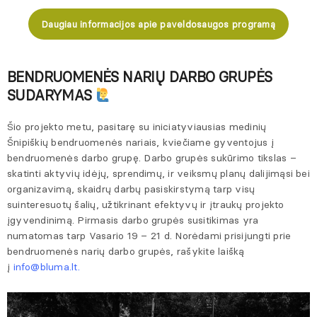
Daugiau informacijos apie paveldosaugos programą
BENDRUOMENĖS NARIŲ DARBO GRUPĖS
SUDARYMAS
Šio projekto metu, pasitarę su iniciatyviausias medinių
Šnipiškių bendruomenės nariais, kviečiame gyventojus į
bendruomenės darbo grupę. Darbo grupės sukūrimo tikslas –
skatinti aktyvių idėjų, sprendimų, ir veiksmų planų dalijimąsi bei
organizavimą, skaidrų darbų pasiskirstymą tarp visų
suinteresuotų šalių, užtikrinant efektyvų ir įtraukų projekto
įgyvendinimą. Pirmasis darbo grupės susitikimas yra
numatomas tarp Vasario 19 – 21 d. Norėdami prisijungti prie
bendruomenės narių darbo grupės, rašykite laišką
į
info@bluma.lt
.