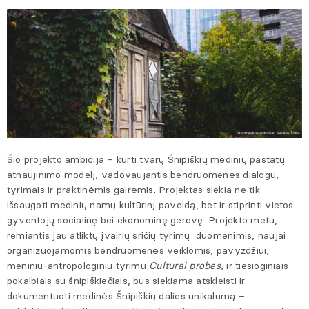
Šio projekto ambicija – kurti tvarų Šnipiškių medinių pastatų
atnaujinimo modelį, vadovaujantis bendruomenės dialogu,
tyrimais ir praktinėmis gairėmis. Projektas siekia ne tik
išsaugoti medinių namų kultūrinį paveldą, bet ir stiprinti vietos
gyventojų socialinę bei ekonominę gerovę. Projekto metu,
remiantis jau atliktų įvairių sričių tyrimų duomenimis, naujai
organizuojamomis bendruomenės veiklomis, pavyzdžiui,
meniniu-antropologiniu tyrimu
Cultural probes
, ir tiesioginiais
pokalbiais su šnipiškiečiais, bus siekiama atskleisti ir
dokumentuoti medinės Šnipiškių dalies unikalumą –