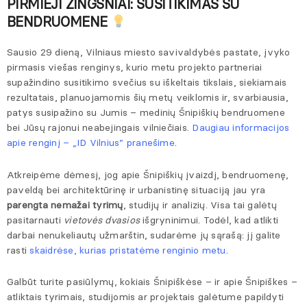
PIRMIEJI ŽINGSNIAI: SUSITIKIMAS SU
BENDRUOMENE
Sausio 29 dieną, Vilniaus miesto savivaldybės pastate, įvyko
pirmasis viešas renginys, kurio metu projekto partneriai
supažindino susitikimo svečius su iškeltais tikslais, siekiamais
rezultatais, planuojamomis šių metų veiklomis ir, svarbiausia,
patys susipažino su Jumis – medinių Šnipiškių bendruomene
bei Jūsų rajonui neabejingais vilniečiais.
Daugiau informacijos
apie renginį – „ID Vilnius” pranešime
.
Atkreipėme dėmesį, jog apie Šnipiškių įvaizdį, bendruomenę,
paveldą bei architektūrinę ir urbanistinę situaciją jau yra
parengta nemažai tyrimų
, studijų ir analizių. Visa tai galėtų
pasitarnauti
vietovės dvasios
išgryninimui. Todėl, kad atlikti
darbai nenukeliautų užmarštin, sudarėme jų sąrašą: jį galite
rasti
skaidrėse, kurias pristatėme renginio metu
.
Galbūt turite pasiūlymų, kokiais Šnipiškėse – ir apie Šnipiškes –
atliktais tyrimais, studijomis ar projektais galėtume papildyti