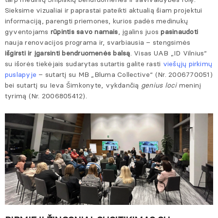
Sieksime vizualiai ir paprastai pateikti aktualią šiam projektui
informaciją, parengti priemones, kurios padės medinukų
gyventojams
rūpintis savo namais
, įgalins juos
pasinaudoti
nauja renovacijos programa ir, svarbiausia – stengsimės
išgirsti ir įgarsinti bendruomenės balsą
. Visas UAB „ID Vilnius“
su išorės tiekėjais sudarytas sutartis galite rasti
viešųjų pirkimų
puslapyje
– sutartį su MB „Bluma Collective“ (Nr. 2006770051)
bei sutartį su Ieva Šimkonyte, vykdančią
genius loci
meninį
tyrimą (Nr. 2006805412).