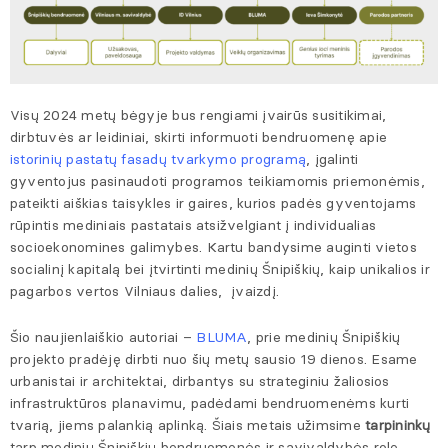
Visų 2024 metų bėgyje bus rengiami įvairūs susitikimai,
dirbtuvės ar leidiniai, skirti informuoti bendruomenę apie
istorinių pastatų fasadų tvarkymo programą
, įgalinti
gyventojus pasinaudoti programos teikiamomis priemonėmis,
pateikti aiškias taisykles ir gaires, kurios padės gyventojams
rūpintis mediniais pastatais atsižvelgiant į individualias
socioekonomines galimybes. Kartu bandysime auginti vietos
socialinį kapitalą bei įtvirtinti medinių Šnipiškių, kaip unikalios ir
pagarbos vertos Vilniaus dalies, įvaizdį.
Šio naujienlaiškio autoriai –
BLUMA
, prie medinių Šnipiškių
projekto pradėję dirbti nuo šių metų sausio 19 dienos. Esame
urbanistai ir architektai, dirbantys su strateginiu žaliosios
infrastruktūros planavimu, padėdami bendruomenėms kurti
tvarią, jiems palankią aplinką. Šiais metais užimsime
tarpininkų
tarp medinių Šnipiškių bendruomenės ir savivaldybės rolę.