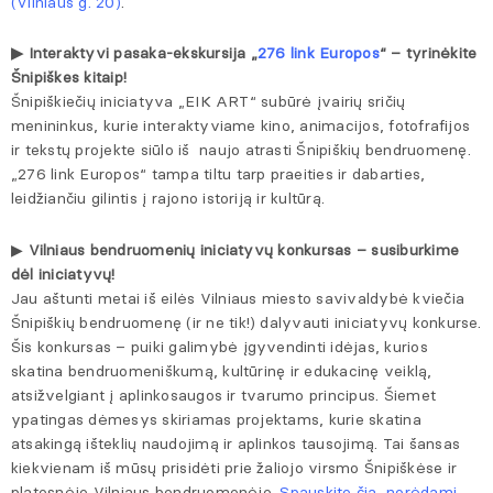
(Vilniaus g. 20)
.
▶
Interaktyvi pasaka-ekskursija „
276 link Europos
“ – tyrinėkite
Šnipiškes kitaip!
Šnipiškiečių iniciatyva „EIK ART“ subūrė įvairių sričių
menininkus, kurie interaktyviame kino, animacijos, fotofrafijos
ir tekstų projekte siūlo iš naujo atrasti Šnipiškių bendruomenę.
„276 link Europos“ tampa tiltu tarp praeities ir dabarties,
leidžiančiu gilintis į rajono istoriją ir kultūrą.
▶
Vilniaus bendruomenių iniciatyvų konkursas – susiburkime
dėl iniciatyvų!
Jau aštunti metai iš eilės Vilniaus miesto savivaldybė kviečia
Šnipiškių bendruomenę (ir ne tik!) dalyvauti iniciatyvų konkurse.
Šis konkursas – puiki galimybė įgyvendinti idėjas, kurios
skatina bendruomeniškumą, kultūrinę ir edukacinę veiklą,
atsižvelgiant į aplinkosaugos ir tvarumo principus. Šiemet
ypatingas dėmesys skiriamas projektams, kurie skatina
atsakingą išteklių naudojimą ir aplinkos tausojimą. Tai šansas
kiekvienam iš mūsų prisidėti prie žaliojo virsmo Šnipiškėse ir
platesnėje Vilniaus bendruomenėje.
Spauskite čia, norėdami