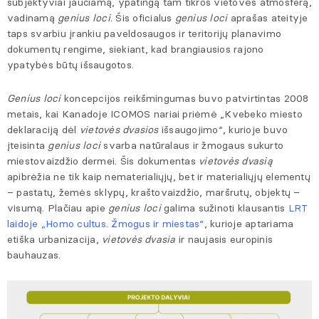
subjektyviai jaučiamą, ypatingą tam tikros vietovės atmosferą,
vadinamą
genius loci
. Šis oficialus
genius loci
aprašas ateityje
taps svarbiu įrankiu paveldosaugos ir teritorijų planavimo
dokumentų rengime, siekiant, kad brangiausios rajono
ypatybės būtų išsaugotos.
Genius loci
koncepcijos reikšmingumas buvo patvirtintas 2008
metais, kai Kanadoje ICOMOS nariai priėmė „Kvebeko miesto
deklaraciją dėl
vietovės dvasios
išsaugojimo“, kurioje buvo
įteisinta
genius loci
svarba natūralaus ir žmogaus sukurto
miestovaizdžio dermei. Šis dokumentas
vietovės dvasią
apibrėžia ne tik kaip nematerialiųjų, bet ir materialiųjų elementų
– pastatų, žemės sklypų, kraštovaizdžio, maršrutų, objektų –
visumą. Plačiau apie
genius loci
galima sužinoti klausantis
LRT
laidoje „Homo cultus. Žmogus ir miestas“
, kurioje aptariama
etiška urbanizacija,
vietovės dvasia
ir naujasis europinis
bauhauzas.