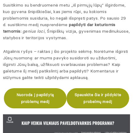
Susitikimo su bendruomenė metu „iš pirmųjų lūpų“ išgirdome,
kuo gyvena šnipiškiečiai, kas jiems rūpi, su kokiomis
problemomis susiduria, ko negali išspręsti patys. Po sausio 29
d. susitikimo medį nusprendėme
papildyti dar keturiomis
temomis:
genius loci
, Šnipiškių vizija, gyvenimas medinukuose,
statybos ir teritorijos vystymas.
Atgalinis ryšys – raktas į šio projekto sėkmę. Norėtume išgirsti
Jūsų nuomonę: ar mums pavyko susidoroti su užduotimi,
išgirsti Jūsų balsą, užfiksuoti svarbiausias problemas? Kaip
galėtume šį medį patikslintį arba papildyti? Komentarus ir
siūlymus galite teikti užpildydami apklausą.
Nuoroda į papildytą
Spauskite čia ir pildykite
problemų medį
probelmų medį