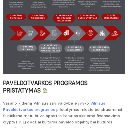
PAVELDOTVARKOS PROGRAMOS
PRISTATYMAS
Vasario 7 dieną Vilniaus savivaldybėje įvyko
Vilniaus
Paveldotvarkos programos
pristatymas miesto bendruomenei.
Susitikimo metu buvo aptartos keturios skiriamo finansavimo
kryptys ir jų dydžiai kultūros paveldo objektų bei kultūros