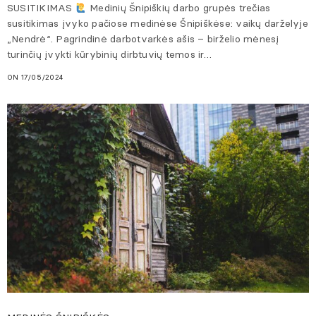
SUSITIKIMAS
Medinių Šnipiškių darbo grupės trečias
susitikimas įvyko pačiose medinėse Šnipiškėse: vaikų darželyje
„Nendrė“. Pagrindinė darbotvarkės ašis – birželio mėnesį
turinčių įvykti kūrybinių dirbtuvių temos ir…
ON 17/05/2024