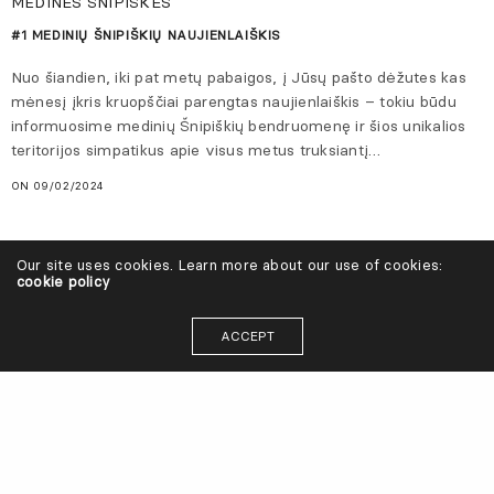
MEDINĖS ŠNIPIŠKĖS
#1 MEDINIŲ ŠNIPIŠKIŲ NAUJIENLAIŠKIS
Nuo šiandien, iki pat metų pabaigos, į Jūsų pašto dėžutes kas
mėnesį įkris kruopščiai parengtas naujienlaiškis – tokiu būdu
informuosime medinių Šnipiškių bendruomenę ir šios unikalios
teritorijos simpatikus apie visus metus truksiantį…
ON 09/02/2024
Our site uses cookies. Learn more about our use of cookies:
cookie policy
ACCEPT
© BLUMA 2024. Visos teisės saugomos.