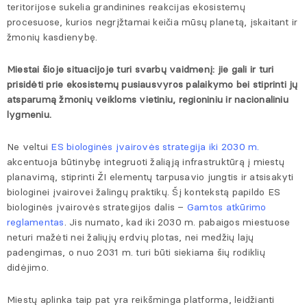
teritorijose sukelia grandinines reakcijas ekosistemų
procesuose, kurios negrįžtamai keičia mūsų planetą, įskaitant ir
žmonių kasdienybę.
Miestai šioje situacijoje turi svarbų vaidmenį: jie gali ir turi
prisidėti prie ekosistemų pusiausvyros palaikymo bei stiprinti jų
atsparumą žmonių veikloms vietiniu, regioniniu ir nacionaliniu
lygmeniu.
Ne veltui
ES biologinės įvairovės strategija iki 2030 m.
akcentuoja būtinybę integruoti žaliąją infrastruktūrą į miestų
planavimą, stiprinti ŽI elementų tarpusavio jungtis ir atsisakyti
biologinei įvairovei žalingų praktikų. Šį kontekstą papildo ES
biologinės įvairovės strategijos dalis –
Gamtos atkūrimo
reglamentas
. Jis numato, kad iki 2030 m. pabaigos miestuose
neturi mažėti nei žaliųjų erdvių plotas, nei medžių lajų
padengimas, o nuo 2031 m. turi būti siekiama šių rodiklių
didėjimo.
Miestų aplinka taip pat yra reikšminga platforma, leidžianti