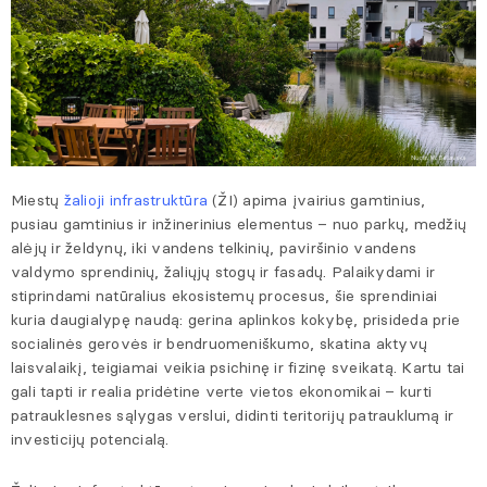
Miestų
žalioji infrastruktūra
(ŽI) apima įvairius gamtinius,
pusiau gamtinius ir inžinerinius elementus – nuo parkų, medžių
alėjų ir želdynų, iki vandens telkinių, paviršinio vandens
valdymo sprendinių, žaliųjų stogų ir fasadų. Palaikydami ir
stiprindami natūralius ekosistemų procesus, šie sprendiniai
kuria daugialypę naudą: gerina aplinkos kokybę, prisideda prie
socialinės gerovės ir bendruomeniškumo, skatina aktyvų
laisvalaikį, teigiamai veikia psichinę ir fizinę sveikatą. Kartu tai
gali tapti ir realia pridėtine verte vietos ekonomikai – kurti
patrauklesnes sąlygas verslui, didinti teritorijų patrauklumą ir
investicijų potencialą.