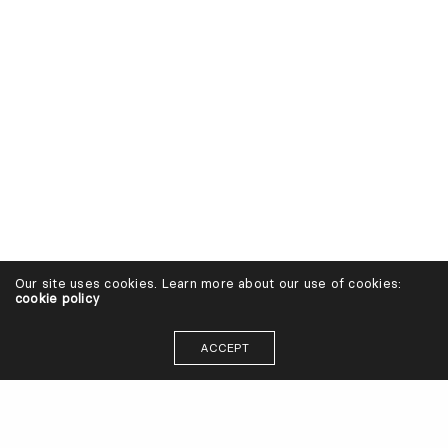
Our site uses cookies. Learn more about our use of cookies:
cookie policy
ACCEPT
© BLUMA 2024. Visos teisės saugomos.