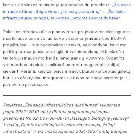
kartu su Aplinkos ministerija įgyvendino du projektus: „
Žaliosios
infrastruktūros integravimas į miestų planavimą
“ ir „
Žaliosios
infrastruktūros principų taikymas Lietuvos savivaldybėse
“.
Žaliosios infrastruktūros planavimo ir projektavimo skirtinguose
masteliuose tema vėliau buvo vystoma įvairaus tipo BLUMA
projektuose – nuo nacionalinę ir atskirų savivaldybių žalinimo
politiką formuojančių strategijų ir žalinimo planų iki konkrečių
teritorijų atnaujinimo bei žalinimo įrankių vystymo. Ši patirtis
yra svarbus atspirties taškas šiuo metu rengiamai studijai,
siekiant įvertinti, kaip žaliosios infrastruktūros konceptas galėtų
būti kuo efektyviau integruotas Lietuvos teisinėje sistemoje ir
planavimo procesuose.
Projektas „Žaliosios infrastruktūros skatinimas“ vykdomas
pagal 2022–2030 metų Plėtros programos pažangos
priemonės Nr. 02-001-06-08-01 „Išsaugoti biologinę įvairovę“
1 veiklą „Gamtos ir biologinės įvairovės apsauga, žalioji
infrastruktūra“ ir yra finansuojamas 2021‒2027 metų Europos