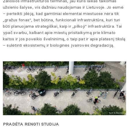
Žaliosios infrastruktūros terminas, jau kuris laikas taikomas
užsienio šalyse, vis dažniau naudojamas ir Lietuvoje. Jo esmė
– perteikti įdėją, kad gamtiniai elementai miestuose nėra tik
„gražus fonas“, bet būtina, funkcionali infrastruktūra, kuri turi
būti planuojama strategiškai, kaip ir „pilkoji“ infrastruktūra. Tai
ypač svarbu, kalbant apie miestų prisitaikymą prie klimato
kaitos ir jos poveikio švelninimą, o taip pat ir apie platesnį tikslą
– sulėtinti ekosistemų ir biologinės įvairovės degradaciją.
PRADĖTA RENGTI STUDIJA