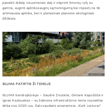
pasiekti didelę visuomenės dalį ir stiprinti žmonių ryšį su
gamta, auginti aplinkosauginį sąmoningumą bei rūpestį ne tik
artimiausia aplinka, bet ir platesniais planetos ekologiniais
iššūkiais.
BLUMA PATIRTIS ŽI TEMOJE
BLUMA bendraįkūrėjai – Gaudrė Znutaitė, Gintarė Kapočiūtė ir
Ignas Kazlauskas – su žaliosios infrastruktūros tema nuosekliai
dirba nuo 2020-ųjų. Dalyvaudami programoje „Kurk Lietuvai“