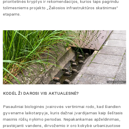
prioritetinės kryptys ir rekomendacijos, kurios taps pagrindu
tolimesniems projekto „Žaliosios infrastruktūros skatinimas“
etapams.
KODĖL ŽI DAROSI VIS AKTUALESNĖ?
Pasauliniai biologinės įvairovės vertinimai rodo, kad šiandien
gyvename laikotarpyje, kuris dažnai įvardijamas kaip šeštasis
masinis rūšių nykimo periodas. Nepakankamas apželdinimas,
prastėjanti vandens, dirvožemio ir oro kokybė urbanizuotose