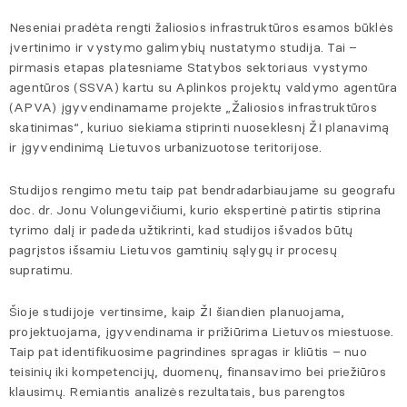
Neseniai pradėta rengti žaliosios infrastruktūros esamos būklės
įvertinimo ir vystymo galimybių nustatymo studija. Tai –
pirmasis etapas platesniame Statybos sektoriaus vystymo
agentūros (SSVA) kartu su Aplinkos projektų valdymo agentūra
(APVA) įgyvendinamame projekte „Žaliosios infrastruktūros
skatinimas“, kuriuo siekiama stiprinti nuoseklesnį ŽI planavimą
ir įgyvendinimą Lietuvos urbanizuotose teritorijose.
Studijos rengimo metu taip pat bendradarbiaujame su geografu
doc. dr. Jonu Volungevičiumi, kurio ekspertinė patirtis stiprina
tyrimo dalį ir padeda užtikrinti, kad studijos išvados būtų
pagrįstos išsamiu Lietuvos gamtinių sąlygų ir procesų
supratimu.
Šioje studijoje vertinsime, kaip ŽI šiandien planuojama,
projektuojama, įgyvendinama ir prižiūrima Lietuvos miestuose.
Taip pat identifikuosime pagrindines spragas ir kliūtis – nuo
teisinių iki kompetencijų, duomenų, finansavimo bei priežiūros
klausimų. Remiantis analizės rezultatais, bus parengtos